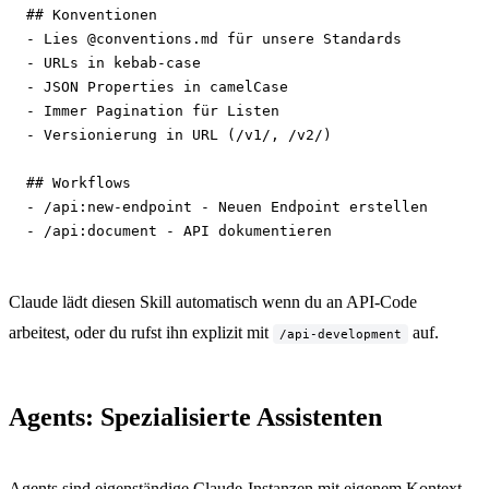
## Konventionen

- Lies @conventions.md für unsere Standards

- URLs in kebab-case

- JSON Properties in camelCase

- Immer Pagination für Listen

- Versionierung in URL (/v1/, /v2/)

## Workflows

- /api:new-endpoint - Neuen Endpoint erstellen

- /api:document - API dokumentieren
Claude lädt diesen Skill automatisch wenn du an API-Code
arbeitest, oder du rufst ihn explizit mit
auf.
/api-development
Agents: Spezialisierte Assistenten
Agents sind eigenständige Claude-Instanzen mit eigenem Kontext