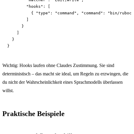
"hooks"
: [

          { 
"type"
: 
"command"
, 
"command"
: 
"bin/ruboco
        ]

      }

    ]

  }

}
Wichtig: Hooks laufen ohne Claudes Zustimmung. Sie sind
deterministisch – das macht sie ideal, um Regeln zu erzwingen, die
du nicht der Wahrscheinlichkeit eines Sprachmodells überlassen
willst.
Praktische Beispiele