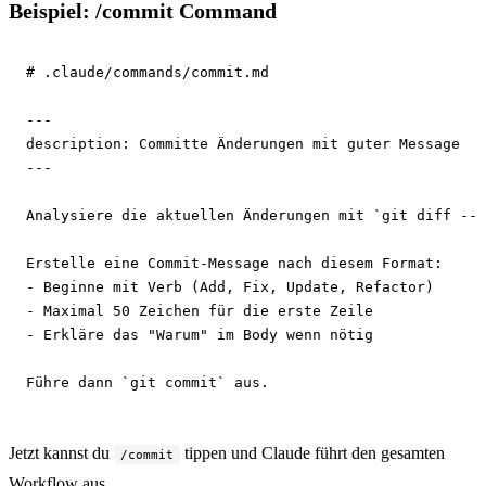
Beispiel: /commit Command
# .claude/commands/commit.md
---
description:
---
Analysiere die aktuellen Änderungen mit `git diff --s
Erstelle eine Commit-Message nach diesem Format:

- Beginne mit Verb (Add, Fix, Update, Refactor)

- Maximal 50 Zeichen für die erste Zeile

- Erkläre das "Warum" im Body wenn nötig

Führe dann `git commit` aus.
Jetzt kannst du
tippen und Claude führt den gesamten
/commit
Workflow aus.