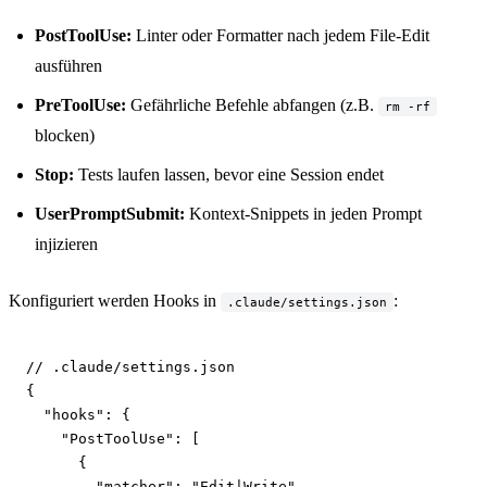
PostToolUse:
Linter oder Formatter nach jedem File-Edit
ausführen
PreToolUse:
Gefährliche Befehle abfangen (z.B.
rm -rf
blocken)
Stop:
Tests laufen lassen, bevor eine Session endet
UserPromptSubmit:
Kontext-Snippets in jeden Prompt
injizieren
Konfiguriert werden Hooks in
:
.claude/settings.json
// .claude/settings.json
{

"hooks"
: {

"PostToolUse"
: [

      {

"matcher"
: 
"Edit|Write"
,
