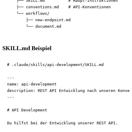
    ├── SKILL.md          
# Haupt-Instruktionen
    ├── conventions.md    
# API-Konventionen
    └── workflows/

        ├── new-endpoint.md

        └── document.md
SKILL.md Beispiel
# .claude/skills/api-development/SKILL.md
---
name:
description:
---
# API Development

Du hilfst bei der Entwicklung unserer REST API.
