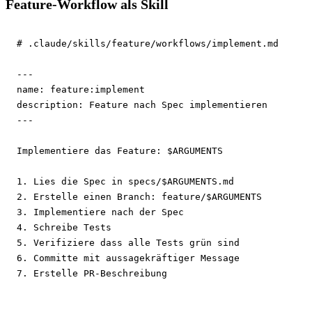
Feature-Workflow als Skill
# .claude/skills/feature/workflows/implement.md
---
name:
description:
---
Implementiere das Feature: $ARGUMENTS

1. Lies die Spec in specs/$ARGUMENTS.md

2. Erstelle einen Branch: feature/$ARGUMENTS

3. Implementiere nach der Spec

4. Schreibe Tests

5. Verifiziere dass alle Tests grün sind

6. Committe mit aussagekräftiger Message

7. Erstelle PR-Beschreibung